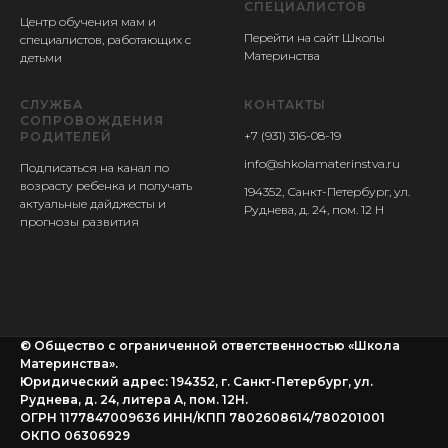
СПЕЦИАЛИСТОВ
Центр обучения мам и
Перейти на сайт Школы
специалистов, работающих с
Материнства
детьми
СЛУЖБА
КОНТАКТЫ
СОПРОВОЖДЕНИЯ
+7 (931) 316-08-19
РОДИТЕЛЕЙ
info@shkolamaterinstva.ru
Подписаться на канал по
возрасту ребенка и получать
194352, Санкт-Петербург, ул.
актуальные дайджесты и
Руднева, д. 24, пом. 12 Н
прогнозы развития
© Общество с ограниченной ответственностью «Школа
Материнства».
Юридический адрес: 194352, г. Санкт-Петербург, ул.
Руднева, д. 24, литера А, пом. 12Н.
ОГРН 1177847009636 ИНН/КПП 7802608614/780201001
ОКПО 06306929