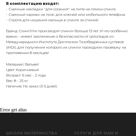
В комплектацию входят:
- Съемные накладки "для сосания" на липе на лямки слинга
- Съемный карман на пояс для ключей или мобильного телефона
- Стропа для ношения малыша в слинге за спиной
Бренд СлингУля производят слинги больше 13 лет. И что особенно
важно - имеют заключение о безопасности от ортопедов из
Международного Института Дисплазии Тазобедренных суставов
(IHDI), для получения которого их слинги проходили проверку на
протяжении 8 месяцев!
Материал: Вельвет
Цвет: Коричневый
Возраст: 6 мес - 2 года
Вес: 8 - 25 кг
Наличие: На заказ (3-5 дней)
Error get alias
ШКОЛА МАТЕРИНСТВА
УСЛУГИ ДЛЯ МАМ И