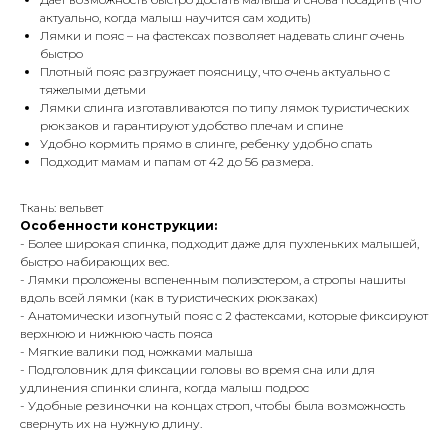
актуально, когда малыш научится сам ходить)
Лямки и пояс – на фастексах позволяет надевать слинг очень
быстро
Плотный пояс разгружает поясницу, что очень актуально с
тяжелыми детьми
Лямки слинга изготавливаются по типу лямок туристических
рюкзаков и гарантируют удобство плечам и спине
Удобно кормить прямо в слинге, ребенку удобно спать
Подходит мамам и папам от 42 до 56 размера.
Ткань: вельвет
Особенности конструкции:
- Более широкая спинка, подходит даже для пухленьких малышей,
быстро набирающих вес.
- Лямки проложены вспененным полиэстером, а стропы нашиты
вдоль всей лямки (как в туристических рюкзаках)
- Анатомически изогнутый пояс с 2 фастексами, которые фиксируют
верхнюю и нижнюю часть пояса
- Мягкие валики под ножками малыша
- Подголовник для фиксации головы во время сна или для
удлинения спинки слинга, когда малыш подрос
- Удобные резиночки на концах строп, чтобы была возможность
свернуть их на нужную длину.