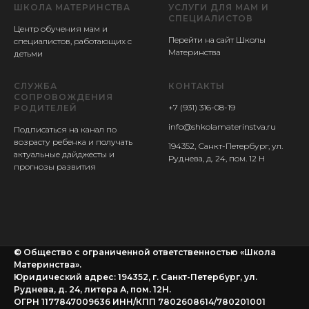
ШКОЛА МАТЕРИНСТВА
УСЛУГИ ДЛЯ МАМ И
СПЕЦИАЛИСТОВ
Центр обучения мам и
Перейти на сайт Школы
специалистов, работающих с
Материнства
детьми
СЛУЖБА
КОНТАКТЫ
СОПРОВОЖДЕНИЯ
+7 (931) 316-08-19
РОДИТЕЛЕЙ
info@shkolamaterinstva.ru
Подписаться на канал по
возрасту ребенка и получать
194352, Санкт-Петербург, ул.
актуальные дайджесты и
Руднева, д. 24, пом. 12 Н
прогнозы развития
© Общество с ограниченной ответственностью «Школа
Материнства».
Юридический адрес: 194352, г. Санкт-Петербург, ул.
Руднева, д. 24, литера А, пом. 12Н.
ОГРН 1177847009636 ИНН/КПП 7802608614/780201001