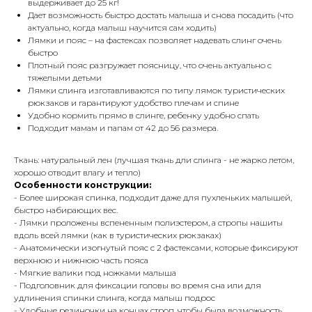
выдерживает до 25 кг!
Дает возможность быстро достать малыша и снова посадить (что
актуально, когда малыш научится сам ходить)
Лямки и пояс – на фастексах позволяет надевать слинг очень
быстро
Плотный пояс разгружает поясницу, что очень актуально с
тяжелыми детьми
Лямки слинга изготавливаются по типу лямок туристических
рюкзаков и гарантируют удобство плечам и спине
Удобно кормить прямо в слинге, ребенку удобно спать
Подходит мамам и папам от 42 до 56 размера.
Ткань: натуральный лен (лучшая ткань дли слинга - не жарко летом,
хорошо отводит влагу и тепло)
Особенности конструкции:
- Более широкая спинка, подходит даже для пухленьких малышей,
быстро набирающих вес.
- Лямки проложены вспененным полиэстером, а стропы нашиты
вдоль всей лямки (как в туристических рюкзаках)
- Анатомически изогнутый пояс с 2 фастексами, которые фиксируют
верхнюю и нижнюю часть пояса
- Мягкие валики под ножками малыша
- Подголовник для фиксации головы во время сна или для
удлинения спинки слинга, когда малыш подрос
- Удобные резиночки на концах строп, чтобы была возможность