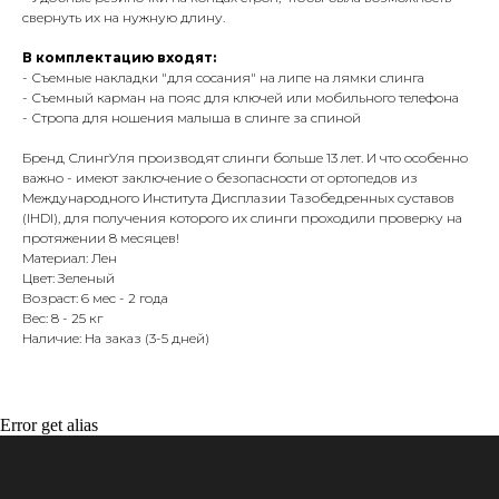
свернуть их на нужную длину.
В комплектацию входят:
- Съемные накладки "для сосания" на липе на лямки слинга
- Съемный карман на пояс для ключей или мобильного телефона
- Стропа для ношения малыша в слинге за спиной
Бренд СлингУля производят слинги больше 13 лет. И что особенно
важно - имеют заключение о безопасности от ортопедов из
Международного Института Дисплазии Тазобедренных суставов
(IHDI), для получения которого их слинги проходили проверку на
протяжении 8 месяцев!
Материал: Лен
Цвет: Зеленый
Возраст: 6 мес - 2 года
Вес: 8 - 25 кг
Наличие: На заказ (3-5 дней)
Error get alias