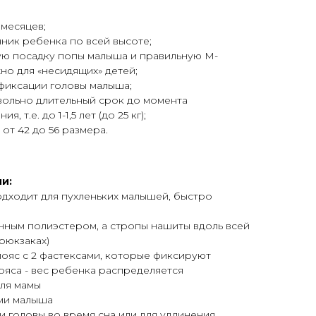
 месяцев;
ик ребенка по всей высоте;
ю посадку попы малыша и правильную М-
но для «несидящих» детей;
фиксации головы малыша;
ольно длительный срок до момента
 т.е. до 1-1,5 лет (до 25 кг);
от 42 до 56 размера.
и:
одходит для пухленьких малышей, быстро
нным полиэстером, а стропы нашиты вдоль всей
 рюкзаках)
пояс с 2 фастексами, которые фиксируют
яса - вес ребенка распределяется
для мамы
ами малыша
и головы во время сна или для удлинения