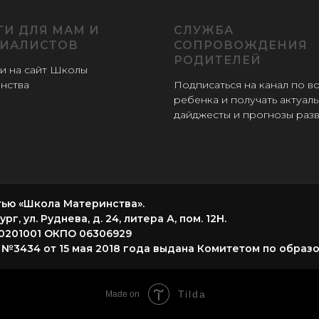
ГИ ДЛЯ МАМ И
СЛУЖБА
ИАЛИСТОВ
СОПРОВОЖДЕНИЯ
РОДИТЕЛЕЙ
и на сайт Школы
нства
Подписаться на канал по в
ребенка и получать актуал
дайджесты и прогнозы раз
ью «Школа Материнства».
, ул. Руднева, д. 24, литера А, пом. 12Н.
0201001 ОКПО 06306929
 №3434 от 15 мая 2018 года выдана Комитетом по образ
Tilda
Made on