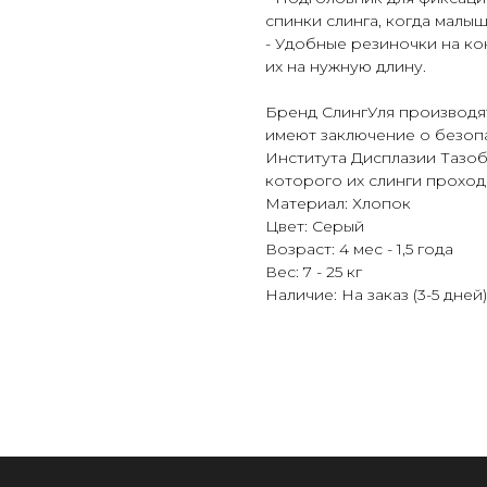
спинки слинга, когда малы
- Удобные резиночки на ко
их на нужную длину.
Бренд СлингУля производят
имеют заключение о безоп
Института Дисплазии Тазоб
которого их слинги проход
Материал: Хлопок
Цвет: Серый
Возраст: 4 мес - 1,5 года
Вес: 7 - 25 кг
Наличие: На заказ (3-5 дней)