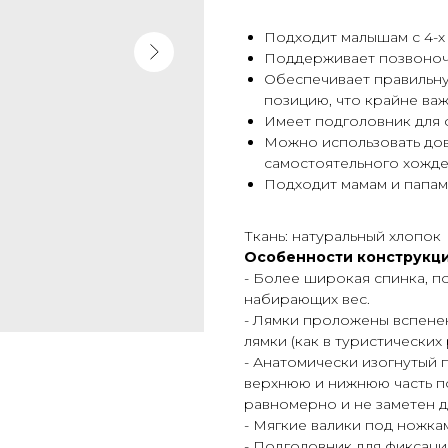
Подходит малышам с 4-х
Поддерживает позвоночн
Обеспечивает правильну
позицию, что крайне важ
Имеет подголовник для 
Можно использовать дов
самостоятельного хождения,
Подходит мамам и папам 
Ткань: натуральный хлопок
Особенности конструкци
- Более широкая спинка, п
набирающих вес.
- Лямки проложены вспене
лямки (как в туристических
- Анатомически изогнутый 
верхнюю и нижнюю часть по
равномерно и не заметен 
- Мягкие валики под ножк
- Подголовник для фиксаци