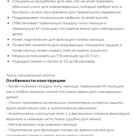
Специально разработан для мам, кто не хочет осваивать
обычный слинг для новорожденных, который требует хоть и
быстрого, но все-таки времени для правильного надевания;
Поддерживает позвоночник ребенка по всей высоте;
Обеспечивает правильную посадку попы малыша и
правильную М-позицию, что крайне важно для «несидящих»
детей;
Имеет подголовник для фиксации головы малыша;
Позволяет незаметно для окружающих покормить грудью, а
также малыш может сладко спать во время ношения;
Можно использовать до 7-8 месяцев (до 10-11 кг);
Подходит мамам и папам от 42 до 56 размера.
Ткань: натуральный хлопок
Особенности конструкции:
- Более глубокая посадка попы малыша, правильная М-позиция,
как в любом тканном слинге (что очень важно для «несидящих»
детей!)
- Лямки проложены вспененным полиэстером, а стропы нашиты
вдоль всей лямки (как в туристических рюкзаках)
- Анатомически изогнутый пояс с 2 фастексами, которые фиксируют
верхнюю и нижнюю часть пояса (удобно для мамы!)
- Мягкие валики под ножками малыша
- Подголовник для фиксации головы во время сна или для
удлинения спинки слинга, когда малыш подрос