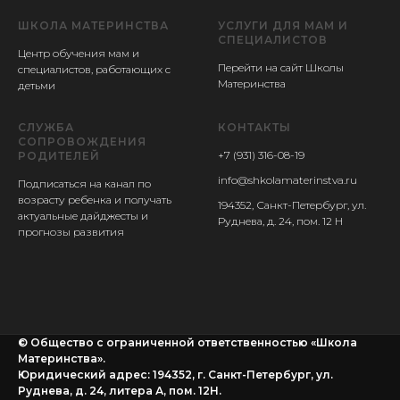
ШКОЛА МАТЕРИНСТВА
УСЛУГИ ДЛЯ МАМ И
СПЕЦИАЛИСТОВ
Центр обучения мам и
Перейти на сайт Школы
специалистов, работающих с
Материнства
детьми
СЛУЖБА
КОНТАКТЫ
СОПРОВОЖДЕНИЯ
+7 (931) 316-08-19
РОДИТЕЛЕЙ
info@shkolamaterinstva.ru
Подписаться на канал по
возрасту ребенка и получать
194352, Санкт-Петербург, ул.
актуальные дайджесты и
Руднева, д. 24, пом. 12 Н
прогнозы развития
© Общество с ограниченной ответственностью «Школа
Материнства».
Юридический адрес: 194352, г. Санкт-Петербург, ул.
Руднева, д. 24, литера А, пом. 12Н.