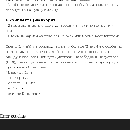
- Удобные резиночки на концах строп, чтобы была возможность
свернуть их на нужную длину.
В комплектацию входят:
- 2 пары съемных накладок "для сосания" на липучке на лямки
слинга
- Съемный карман на пояс для ключей или мобильного телефона
Бренд СлингУля производят слинги больше 13 лет. И что особенно
важно - имеют заключение о безопасности от ортопедов из
Международного Института Дисплазии Тазобедренных суставов
(IHDI), для получения которого их слинги проходили проверку на
протяжении 8 месяцев!
Материал: Сатин
Цвет: Черный
Возраст: 2 - 8 мес
Вес: 5 - 11 кг
Наличие: В наличии
Error get alias